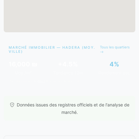
Tous les quartiers
MARCHÉ IMMOBILIER — HADERA (MOY.
VILLE)
16,000 ₪
+4.5%
4%
Moy./m²
Tendance 12m
Rendement est.
Données issues de
gov.il
& analyses de marché.
Données issues des registres officiels et de l'analyse de
marché.