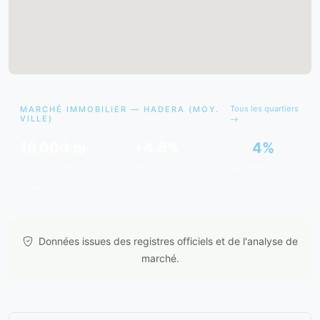
Tous les quartiers
MARCHÉ IMMOBILIER — HADERA (MOY.
VILLE)
16,000 ₪
+4.5%
4%
Moy./m²
Tendance 12m
Rendement est.
Données issues de
gov.il
& analyses de marché.
Données issues des registres officiels et de l'analyse de
marché.