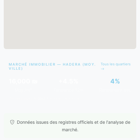
Tous les quartiers
MARCHÉ IMMOBILIER — HADERA (MOY.
VILLE)
16,000 ₪
+4.5%
4%
Moy./m²
Tendance 12m
Rendement est.
Données issues de
gov.il
& analyses de marché.
Données issues des registres officiels et de l'analyse de
marché.