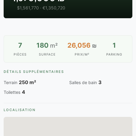
$1,561,770 · €1,350,720
7
180
26,056
1
m²
₪
PIÈCES
SURFACE
PRIX/M²
PARKING
DÉTAILS SUPPLÉMENTAIRES
250 m²
3
Terrain
Salles de bain
4
Toilettes
LOCALISATION