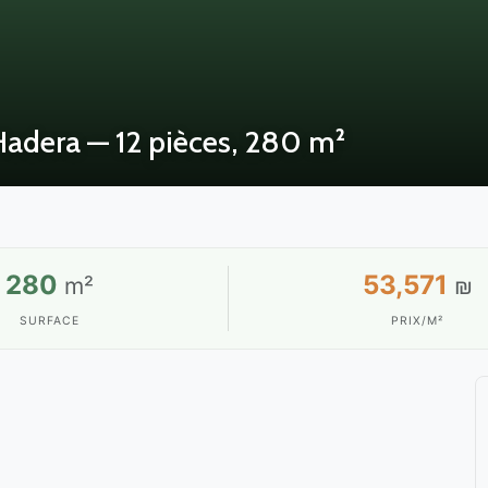
 Hadera — 12 pièces, 280 m²
280
53,571
m²
₪
SURFACE
PRIX/M²