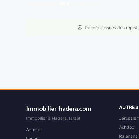
Données issues de
gov.il
& analyses de marché.
Données issues des registre
AUTRES
Immobilier-hadera.com
Immobilier à Hadera, Israël
Jérusale
Ashdod
Acheter
Ra'anana
Louer