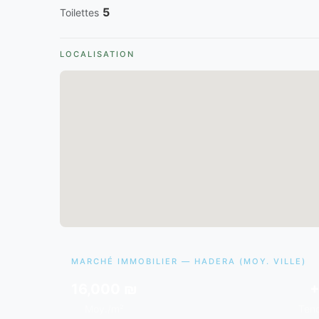
5
Toilettes
LOCALISATION
MARCHÉ IMMOBILIER — HADERA (MOY. VILLE)
16,000 ₪
+
Moy./m²
Ten