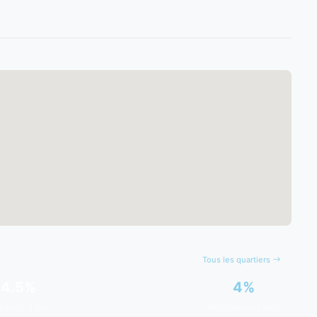
Tous les quartiers
4.5%
4%
dance 12m
Rendement est.