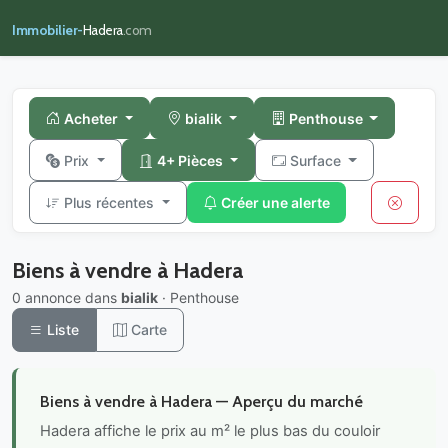
Immobilier-
Hadera
.com
Acheter
bialik
Penthouse
Prix
4+ Pièces
Surface
Plus récentes
Créer une alerte
Biens à vendre à Hadera
0 annonce dans
bialik
· Penthouse
Liste
Carte
Biens à vendre à Hadera — Aperçu du marché
Hadera affiche le prix au m² le plus bas du couloir