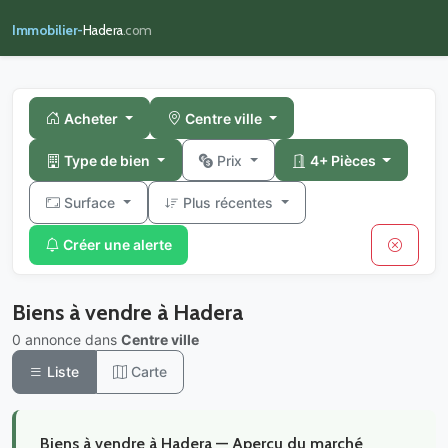
Immobilier-
Hadera
.com
Acheter
Centre ville
Type de bien
Prix
4+ Pièces
Surface
Plus récentes
Créer une alerte
Biens à vendre à Hadera
0 annonce dans
Centre ville
Liste
Carte
Biens à vendre à Hadera — Aperçu du marché