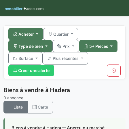
Immobilier-
Hadera
.com
Acheter
Quartier
Type de bien
Prix
5+ Pièces
Surface
Plus récentes
Créer une alerte
Biens à vendre à Hadera
0 annonce
Liste
Carte
Biens à vendre à Hadera — Aperçu du marché