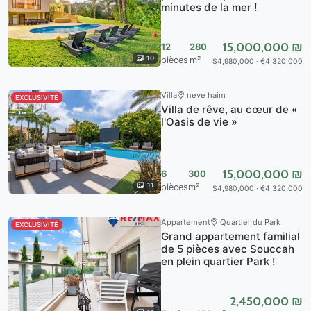
minutes de la mer !
15,000,000 ₪
12
280
10
pièces
m²
$4,980,000 · €4,320,000
Villa
neve haim
EXCLUSIVITÉ
Villa de rêve, au cœur de «
l'Oasis de vie »
15,000,000 ₪
6
300
11
pièces
m²
$4,980,000 · €4,320,000
Appartement
Quartier du Park
EXCLUSIVITÉ
Grand appartement familial
de 5 pièces avec Souccah
en plein quartier Park !
2,450,000 ₪