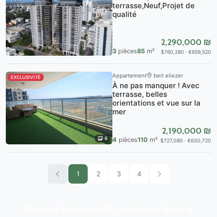
terrasse,Neuf,Projet de
qualité
2,290,000 ₪
3
pièces
85
m²
$760,280 · €659,520
Appartement
beit eliezer
EXCLUSIVITÉ
À ne pas manquer ! Avec
terrasse, belles
orientations et vue sur la
mer
2,190,000 ₪
6
4
pièces
110
m²
$727,080 · €630,720
1
2
3
4
Recevez les nouvelles annonces biens à