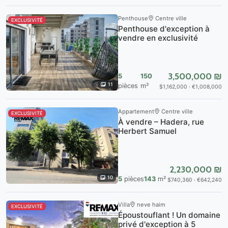
Penthouse
Centre ville
EXCLUSIVITÉ
Penthouse d'exception à
vendre en exclusivité
3,500,000 ₪
5
150
11
pièces
m²
$1,162,000 · €1,008,000
Appartement
Centre ville
EXCLUSIVITÉ
À vendre – Hadera, rue
Herbert Samuel
2,230,000 ₪
10
5
pièces
143
m²
$740,360 · €642,240
Villa
neve haim
EXCLUSIVITÉ
Époustouflant ! Un domaine
privé d'exception à 5