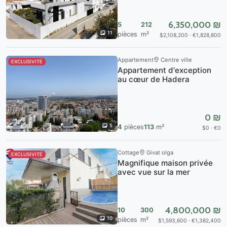
6,350,000 ₪
5
212
11
pièces
m²
$2,108,200 · €1,828,800
Appartement
Centre ville
EXCLUSIVITÉ
Appartement d'exception
au cœur de Hadera
0 ₪
5
4
pièces
113
m²
$0 · €0
Cottage
Givat olga
EXCLUSIVITÉ
Magnifique maison privée
avec vue sur la mer
4,800,000 ₪
10
300
10
pièces
m²
$1,593,600 · €1,382,400