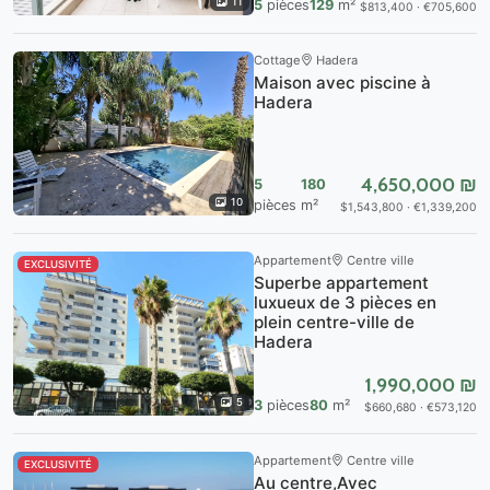
11
5
pièces
129
m²
$813,400 · €705,600
Cottage
Hadera
Maison avec piscine à
Hadera
4,650,000 ₪
5
180
10
pièces
m²
$1,543,800 · €1,339,200
Appartement
Centre ville
EXCLUSIVITÉ
Superbe appartement
luxueux de 3 pièces en
plein centre-ville de
Hadera
1,990,000 ₪
5
3
pièces
80
m²
$660,680 · €573,120
Appartement
Centre ville
EXCLUSIVITÉ
Au centre,Avec