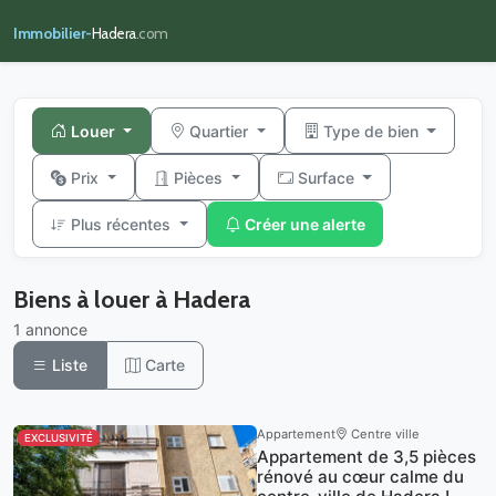
Immobilier-
Hadera
.com
Louer
Quartier
Type de bien
Prix
Pièces
Surface
Plus récentes
Créer une alerte
Biens à louer à Hadera
1 annonce
Liste
Carte
Appartement
Centre ville
EXCLUSIVITÉ
Appartement de 3,5 pièces
rénové au cœur calme du