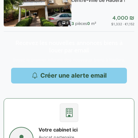
centre-ville de Hadera !
4,000 ₪
6
3
pièces
0
m²
$1,332 · €1,152
Recevez les nouvelles annonces biens à
louer par email
Soyez le premier informé des nouveaux biens à Hadera.
Créer une alerte email
Votre cabinet ici
Avocat partenaire